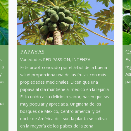
PAPAYAS
C
s
Variedades RED PASSION, INTENZA .
Es
 a
reg
Este árbol conocido por el árbol de la buena
y
As
salud proporciona una de las frutas con más
nos
par
propiedades medicinales. Dicen que una
papaya al día mantiene al medico en la lejanía.
Esto unido a su delicioso sabor, hacen que sea
sus
muy popular y apreciada. Originaria de los
bosques de México, Centro américa y del
norte de América del sur, la planta se cultiva
en la mayoría de los países de la zona