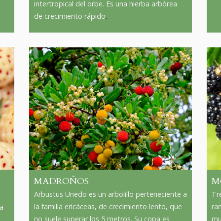
intertropical del orbe. Es una hierba arbórea
.
de crecimiento rápido
MADROÑOS
M
Arbustus Unedo es un arbolillo perteneciente a
Tr
la familia ericáceas, de crecimiento lento, que
ra
ca
no suele superar los 5 metros. Su copa es
mu