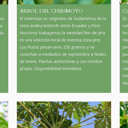
ARBOL DEL CHIRIMOYO
C
rú.
El chirimoyo es originario de Sudamérica de la
Es
ra
zona andina limítrofe entre Ecuador y Perú.
su
más
Nosotros trabajamos la variedad fino de Jete
bo
es una selección local de nuestra zona Jete.
mi
Los frutos pesan unos 250 gramos y se
pe
cosechan a mediados de septiembre a finales
pu
de enero. Plantas autóctonas y con nombre
ma
propio. Disponibilidad inmediata.
car
es
Mac