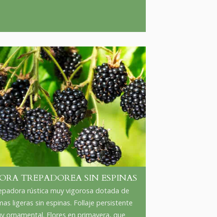
ORA TREPADOREA SIN ESPINAS
epadora rústica muy vigorosa dotada de
mas ligeras sin espinas. Follaje persistente
y ornamental. Flores en primavera, que