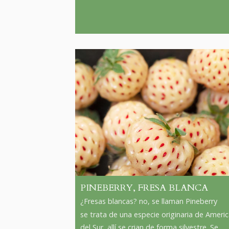
PINEBERRY, FRESA BLANCA
¿Fresas blancas? no, se llaman Pineberry
se trata de una especie originaria de Ameri
del Sur, allí se crian de forma silvestre. Se