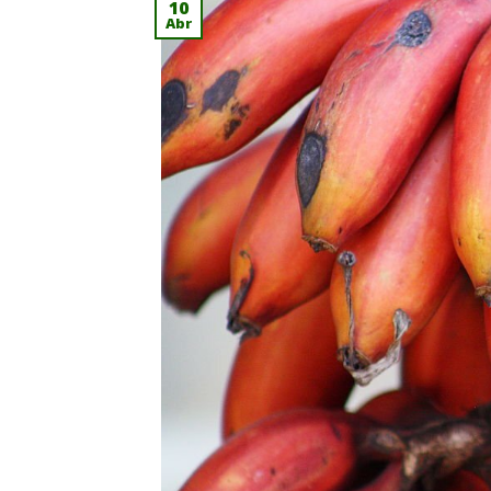
10
Abr